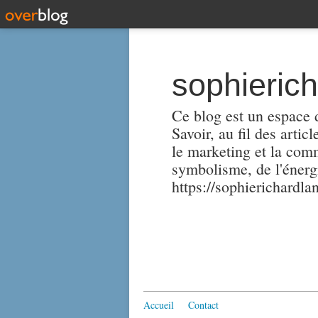
sophieric
Ce blog est un espace d
Savoir, au fil des artic
le marketing et la comm
symbolisme, de l'énergi
https://sophierichardlan
Accueil
Contact