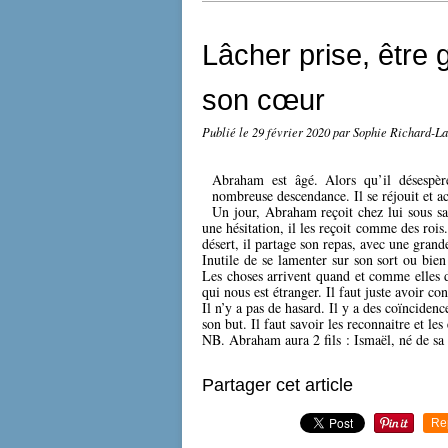
Lâcher prise, être
son cœur
Publié le
29 février 2020
par Sophie Richard-L
Abraham est âgé. Alors qu’il désespèr
nombreuse descendance. Il se réjouit et ac
Un jour, Abraham reçoit chez lui sous sa 
une hésitation, il les reçoit comme des rois
désert, il partage son repas, avec une grand
Inutile de se lamenter sur son sort ou bie
Les choses arrivent quand et comme elles d
qui nous est étranger. Il faut juste avoir co
Il n’y a pas de hasard. Il y a des coïncidenc
son but. Il faut savoir les reconnaitre et le
NB. Abraham aura 2 fils : Ismaël, né de sa
Partager cet article
Re