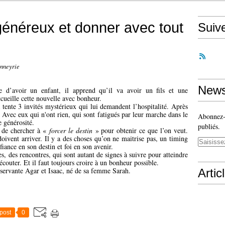
 généreux et donner avec tout
Suiv
anneyrie
News
e d’avoir un enfant, il apprend qu’il va avoir un fils et une
cueille cette nouvelle avec bonheur.
tente 3 invités mystérieux qui lui demandent l’hospitalité. Après
. Avec eux qui n'ont rien, qui sont fatigués par leur marche dans le
Abonnez-v
e générosité.
publiés.
n de chercher à «
forcer le destin
» pour obtenir ce que l’on veut.
oivent arriver. Il y a des choses qu’on ne maitrise pas, un timing
nfiance en son destin et foi en son avenir.
es, des rencontres, qui sont autant de signes à suivre pour atteindre
s écouter. Et il faut toujours croire à un bonheur possible.
 servante Agar et Isaac, né de sa femme Sarah.
Artic
post
0