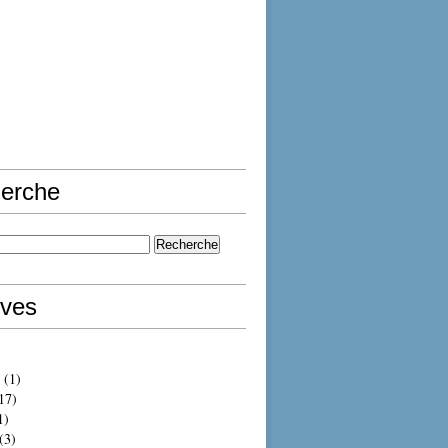
erche
ives
(1)
17)
1)
(3)