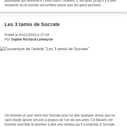
quantique qui résonne à l’infini dans l’univers. C’est pour ça qu’il y a des
moments où le monde est sombre parce que les gens pensent
négativement. Au cours de la période de Noël, on parle...
Les 3 tamis de Socrate
Publié le 03/12/2025 à 17:16
Par
Sophie Richard-Lanneyrie
Un homme un jour vient voir Socrate pour lui dire quelque chose que lui
sans doute ignore encore à propos de l’un de ses amis. Ce faisant, cet
homme veut être le premier à dire une rumeur qu’il a entendu à Socrate.