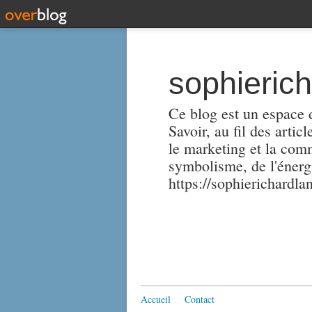
sophieric
Ce blog est un espace d
Savoir, au fil des artic
le marketing et la comm
symbolisme, de l'énergi
https://sophierichardlan
Accueil
Contact