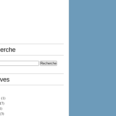
erche
ives
(1)
17)
1)
(3)