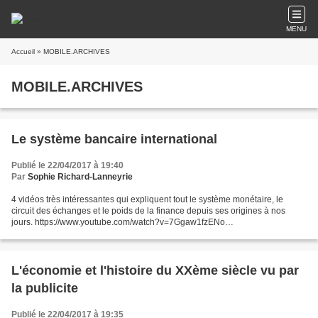
MENU
Accueil
» MOBILE.ARCHIVES
MOBILE.ARCHIVES
Le système bancaire international
Publié le 22/04/2017 à 19:40
Par
Sophie Richard-Lanneyrie
4 vidéos très intéressantes qui expliquent tout le système monétaire, le
circuit des échanges et le poids de la finance depuis ses origines à nos
jours. https://www.youtube.com/watch?v=7Ggaw1fzENo
https://www.youtube.com/watch?v=oUG88vTMODE
https://www.youtube.com/watch?v=G7gdyPi8OAI...
L'économie et l'histoire du XXème siècle vu par
la publicite
Publié le 22/04/2017 à 19:35