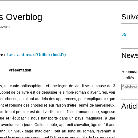
is Overblog
Suiv
nneyrie
re :
Les aventures d'Odilon (bod.fr)
News
Présentation
Abonnez-v
publiés.
s, un conte philosophique et une leçon de vie. Il se compose de 3
 L’objet de ce livre est de dépasser le simple roman d’aventures, voir
e des choses, en allant au-delà des apparences, pour expliquer ce que
Artic
t et l’origine des choses et leur raison d’être. Teinté de merveilleux,
t le but premier est de divertir – mêle fiction romanesque, sagesse
ique et l’éducatif. Il nous transporte dans un pays imaginaire, à une
 aventures du jeune Odilon, noble, apprenti chevalier, âgé de 16 ans
 Hann, un vieux sage magicien. Tout au long du roman, revenant à
lon et le vieux sage conduiront Odilon vers une quête de la sagesse et