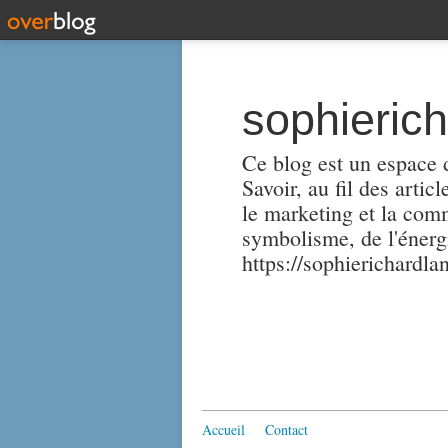
sophieric
Ce blog est un espace d
Savoir, au fil des artic
le marketing et la comm
symbolisme, de l'énergi
https://sophierichardlan
Accueil
Contact