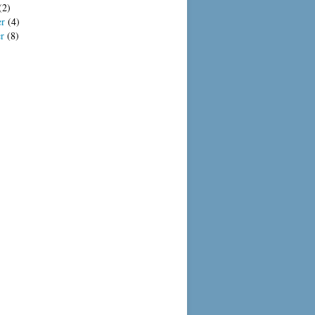
(2)
er
(4)
er
(8)