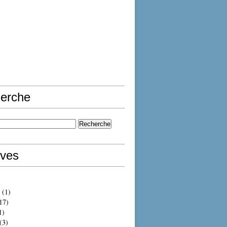
erche
ives
(1)
17)
1)
(3)