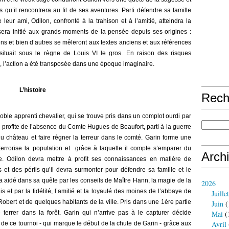
s qu’il rencontrera au fil de ses aventures. Parti défendre sa famille
leur ami, Odilon, confronté à la trahison et à l’amitié, atteindra la
 sera initié aux grands moments de la pensée depuis ses origines :
ens et bien d’autres se mêleront aux textes anciens et aux références
 situait sous le règne de Louis VI le gros. En raison des risques
, l’action a été transposée dans une époque imaginaire.
L’histoire
Rech
oble apprenti chevalier, qui se trouve pris dans un complot ourdi par
i profite de l’absence du Comte Hugues de Beaufort, parti à la guerre
 du château et faire régner la terreur dans le comté. Garin forme une
rrorise la population et grâce à laquelle il compte s’emparer du
Arch
e. Odilon devra mettre à profit ses connaissances en matière de
 et des périls qu’il devra surmonter pour défendre sa famille et le
ra aidé dans sa quête par les conseils de Maître Hann, la magie de la
2026
 et par la fidélité, l’amitié et la loyauté des moines de l’abbaye de
Juillet
Robert et de quelques habitants de la ville. Pris dans une 1ère partie
Juin
(
 terrer dans la forêt. Garin qui n’arrive pas à le capturer décide
Mai
(
Avril
 de ce tournoi - qui marque le début de la chute de Garin - grâce aux