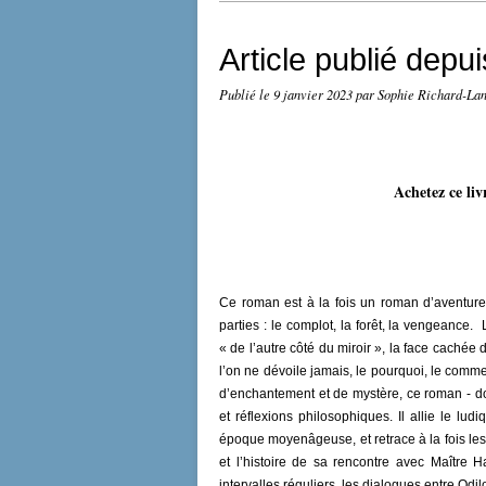
Article publié depu
Publié le
9 janvier 2023
par Sophie Richard-La
Achetez ce liv
Ce roman est à la fois un roman d’aventure
parties : le complot, la forêt, la vengeance.
« de l’autre côté du miroir », la face caché
l’on ne dévoile jamais, le pourquoi, le commen
d’enchantement et de mystère, ce roman - don
et réflexions philosophiques. Il allie le lud
époque moyenâgeuse, et retrace à la fois les
et l’histoire de sa rencontre avec Maître
intervalles réguliers, les dialogues entre Odi