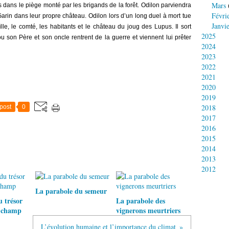
Mars
s dans le piège monté par les brigands de la forêt. Odilon parviendra
Févri
Garin dans leur propre château. Odilon lors d’un long duel à mort tue
Janvi
e, le comté, les habitants et le château du joug des Lupus. Il sort
2025
son Père et son oncle rentrent de la guerre et viennent lui prêter
2024
2023
2022
2021
2020
2019
2018
post
0
2017
2016
2015
2014
2013
2012
La parabole du semeur
 trésor
La parabole des
n champ
vignerons meurtriers
L’évolution humaine et l’importance du climat