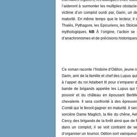
l’aideront à surmonter les multiples obstacle
victime d’un complot ourdi par, Garin, un de 
maturité. En même temps que le lecteur, il
Thalès, Pythagore, les Epicuriens, les Stoïci
mythologiques.
NB
À l’origine, l’action se
d’anachronismes et de précisions historiques
Ce roman raconte l’histoire d’Odilon, jeune n
Garin, ami de la famille et chef des Lupus qu
à l’appel du roi Adalbert III pour s’emparer
bande de brigands appelée les Lupus qui te
pouvoir et du château en épousant Bertill
chevalerie. Il sera confronté à des épreuves
Comté qui le feront gagner en maturité. Il se
sorcière Dame Maglich, la fée du chêne, Aelis
Cercy, des brigands de la forêt ainsi que de 
dans un complot, il se voit contraint de se
d’organiser un tournoi. Odilon sort vainqueur