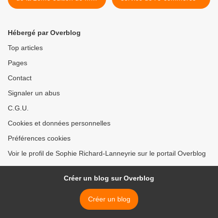
dernier livre "Les Clés du
Marketing" publié aux
Editions "Le Génie des
Hébergé par Overblog
Glaciers", je bénéficie d'une
promotion d'excellence !
Top articles
Pages
Contact
Signaler un abus
C.G.U.
Cookies et données personnelles
Préférences cookies
Voir le profil de Sophie Richard-Lanneyrie sur le portail Overblog
Créer un blog sur Overblog
Créer un blog