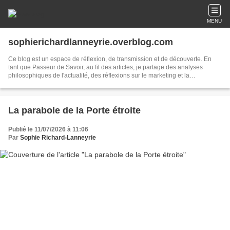
MENU
sophierichardlanneyrie.overblog.com
Ce blog est un espace de réflexion, de transmission et de découverte. En
tant que Passeur de Savoir, au fil des articles, je partage des analyses
philosophiques de l'actualité, des réflexions sur le marketing et la
communication, ainsi que des explorations autour de l'astrologie, du
symbolisme, de l'énergie et de la connaissance de soi. Mon site Internet :
https://sophierichardlanneyrie.fr
La parabole de la Porte étroite
Publié le 11/07/2026 à 11:06
Par
Sophie Richard-Lanneyrie